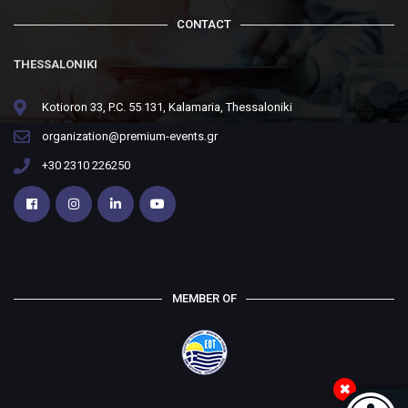
CONTACT
THESSALONIKI
Kotioron 33, P.C. 55 131, Kalamaria, Thessaloniki
organization@premium-events.gr
+30 2310 226250
MEMBER OF
Accessi