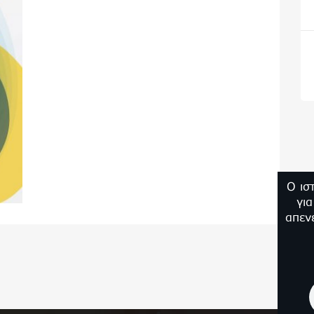
Ο ισ
γι
απεν