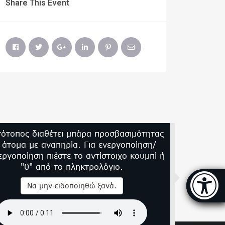
Share This Event
τότοπος διαθέτει μπάρα προσβασιμότητας
α άτομα με αναπηρία. Για ενεργοποίηση/
εργοποίηση πιέστε το αντίστοιχο κουμπί ή
"0" από το πληκτρολόγιο.
Μπάρα
Να μην ειδοποιηθώ ξανά.