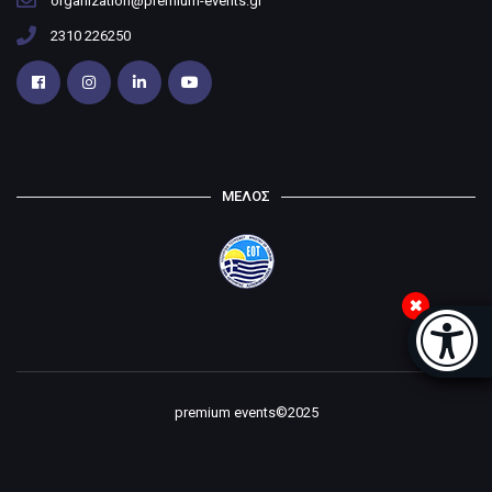
organization@premium-events.gr
2310 226250
ΜΕΛΟΣ
Μπάρα
premium events©2025