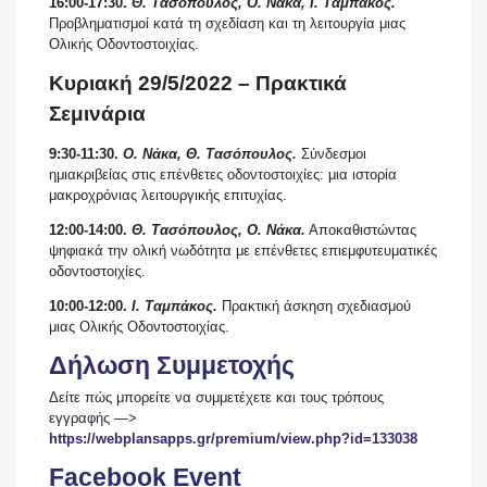
16:00-17:30.
Θ. Τασόπουλος, Ο. Νάκα, Ι. Ταμπάκος.
Προβληματισμοί κατά τη σχεδίαση και τη λειτουργία μιας
Ολικής Οδοντοστοιχίας.
Κυριακή 29/5/2022 –
Πρακτικά
Σεμινάρια
9:30-11:30.
Ο. Νάκα, Θ. Τασόπουλος.
Σύνδεσμοι
ημιακριβείας στις επένθετες οδοντοστοιχίες: μια ιστορία
μακροχρόνιας λειτουργικής επιτυχίας.
12:00-14:00.
Θ. Τασόπουλος, Ο. Νάκα.
Αποκαθιστώντας
ψηφιακά την ολική νωδότητα με επένθετες επιεμφυτευματικές
οδοντοστοιχίες.
10:00-12:00.
Ι. Ταμπάκος.
Πρακτική άσκηση σχεδιασμού
μιας Ολικής Οδοντοστοιχίας.
Δήλωση Συμμετοχής
Δείτε πώς μπορείτε να συμμετέχετε και τους τρόπους
εγγραφής —>
https://webplansapps.gr/premium/view.php?id=133038
Facebook Event