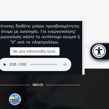
τότοπος διαθέτει μπάρα προσβασιμότητας
α άτομα με αναπηρία. Για ενεργοποίηση/
εργοποίηση πιέστε το αντίστοιχο κουμπί ή
"0" από το πληκτρολόγιο.
Μπάρα
Να μην ειδοποιηθώ ξανά.
ΜΕΛΟΣ