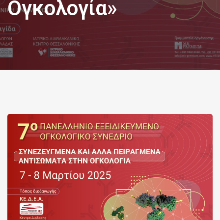
Ογκολογία»