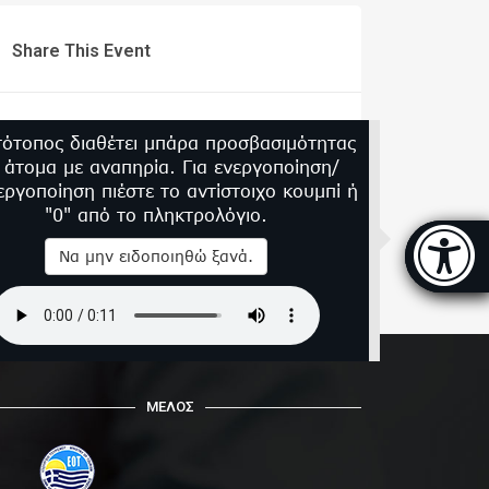
Share This Event
τότοπος διαθέτει μπάρα προσβασιμότητας
α άτομα με αναπηρία. Για ενεργοποίηση/
εργοποίηση πιέστε το αντίστοιχο κουμπί ή
"0" από το πληκτρολόγιο.
Μπάρα
Να μην ειδοποιηθώ ξανά.
ΜΕΛΟΣ