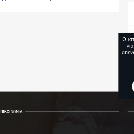
Ο ισ
γι
απεν
ΕΠΙΚΟΙΝΩΝΙΑ