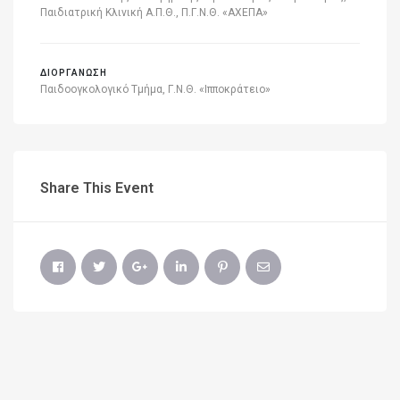
Παιδιατρική Κλινική Α.Π.Θ., Π.Γ.Ν.Θ. «ΑΧΕΠΑ»
ΔΙΟΡΓΑΝΩΣΗ
Παιδοογκολογικό Τμήμα, Γ.Ν.Θ. «Ιπποκράτειο»
Share This Event