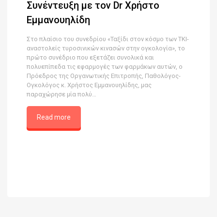
Συνέντευξη με τον Dr Χρήστο
Εμμανουηλίδη
Στο πλαίσιο του συνεδρίου «Ταξίδι στον κόσμο των ΤΚΙ-
αναστολείς τυροσινικών κινασών στην ογκολογία», το
πρώτο συνέδριο που εξετάζει συνολικά και
πολυεπίπεδα τις εφαρμογές των φαρμάκων αυτών, ο
Πρόεδρος της Οργανωτικής Επιτροπής, Παθολόγος-
Ογκολόγος κ. Χρήστος Εμμανουηλίδης, μας
παραχώρησε μία πολύ…
Read more