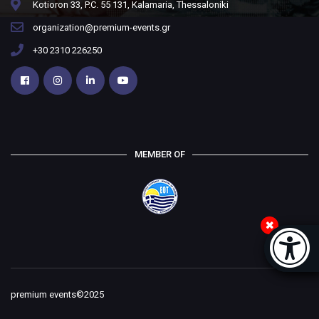
Kotioron 33, P.C. 55 131, Kalamaria, Thessaloniki
organization@premium-events.gr
+30 2310 226250
MEMBER OF
Accessi
[
premium events©2025