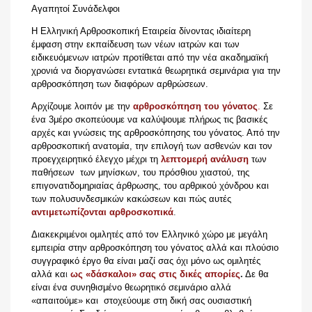
Αγαπητοί Συνάδελφοι
Η Ελληνική Αρθροσκοπική Εταιρεία δίνοντας ιδιαίτερη
έμφαση στην εκπαίδευση των νέων ιατρών και των
ειδικευόμενων ιατρών προτίθεται από την νέα ακαδημαϊκή
χρονιά να διοργανώσει εντατικά θεωρητικά σεμινάρια για την
αρθροσκόπηση των διαφόρων αρθρώσεων.
Αρχίζουμε λοιπόν με την
αρθροσκόπηση του γόνατος
.
Σε
ένα 3μέρο σκοπεύουμε να καλύψουμε πλήρως τις βασικές
αρχές και γνώσεις της αρθροσκόπησης του γόνατος. Από την
αρθροσκοπική ανατομία, την επιλογή των ασθενών και τον
προεγχειρητικό έλεγχο μέχρι τη
λεπτομερή ανάλυση
των
παθήσεων των μηνίσκων, του πρόσθιου χιαστού, της
επιγονατιδομηριαίας άρθρωσης, του αρθρικού χόνδρου και
των πολυσυνδεσμικών κακώσεων και πώς αυτές
αντιμετωπίζονται αρθροσκοπικά
.
Διακεκριμένοι ομιλητές από τον Ελληνικό χώρο με μεγάλη
εμπειρία στην αρθροσκόπηση του γόνατος αλλά και πλούσιο
συγγραφικό έργο θα είναι μαζί σας όχι μόνο ως ομιλητές
αλλά κα
ι
ως «δάσκαλοι» σας στις δικές απορίες
.
Δε θα
είναι ένα συνηθισμένο θεωρητικό σεμινάριο αλλά
«απαιτούμε» και στοχεύουμε στη δική σας ουσιαστική