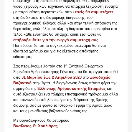
συμμετοχή. Στη διάρκεια του σεμιναρίου θα προβληθούν
video χειρουργικών τεχνικών, θα υπάρχει ξεχωριστή ενότητα
με παρουσίαση περιστατικών όπου
εσείς θα συμμετέχετε
στη διαδικασία της διαφορικής διάγνωσης, του
προεγχειρητικού ελέγχου αλλά και στην τελική απόφαση της
θεραπείας, ενώ τέλος σε όλη τη διάρκεια του σεμιναρίου στο
τέλος κάθε ενότητας θα υπάρχει κουϊζ έτσι ώστε να
επιβραβευθείτε για την ενεργό συμμετοχή σας
.
Πιστεύουμε δε, ότι το συγκεκριμένο σεμινάριο θα είναι
ιδιαίτερα χρήσιμο και για τις εξετάσεις απόκτησης
ειδικότητας.
ο
Σας περιμένουμε λοιπόν στο 1
Εντατικό Θεωρητικό
Σεμινάριο Αρθροσκόπησης Γόνατος που θα πραγματοποιηθεί
από
31 Μαρτίου έως 2 Απριλίου
2023
στο
Ξενοδοχείο
Βυζαντινό
στην Άρτα. Η διοργάνωση όπως πάντα φέρει την
σφραγίδα της
Ελληνικής Αρθροσκοπικής Εταιρείας
και
αυτό εξασφαλίζει ένα πλήρες επιστημονικό πρόγραμμα αλλά
και κοινωνικές εκδηλώσεις για την διάρκεια της 3μερης
διαμονής σας με φόντο το Ιστορικό Γεφύρι της Άρτας αλλά
και τους μοναδικούς βυζαντινούς ναούς της.
Με συναδελφικούς Χαιρετισμούς
Βασίλειος Θ. Χουλιάρας