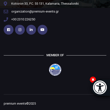
Kotioron 33, P.C. 55 131, Kalamaria, Thessaloniki
organization@premium-events.gr
+30 2310 226250
MEMBER OF
Accessi
[
premium events©2025