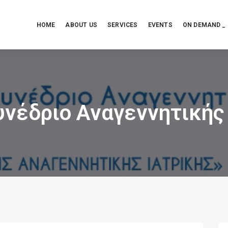
HOME
ABOUT US
SERVICES
EVENTS
ON DEMAND _
υνέδριο Αναγεννητικής 