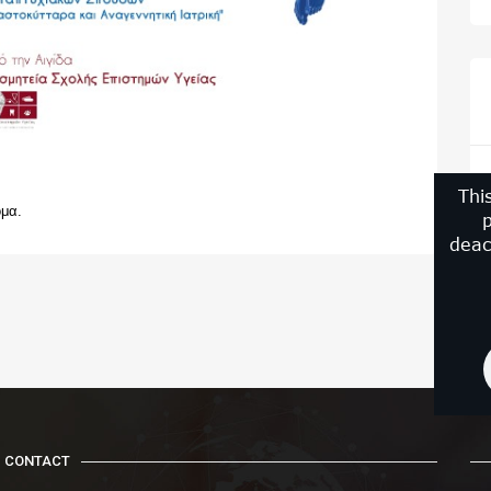
Thi
ομα.
p
deac
CONTACT