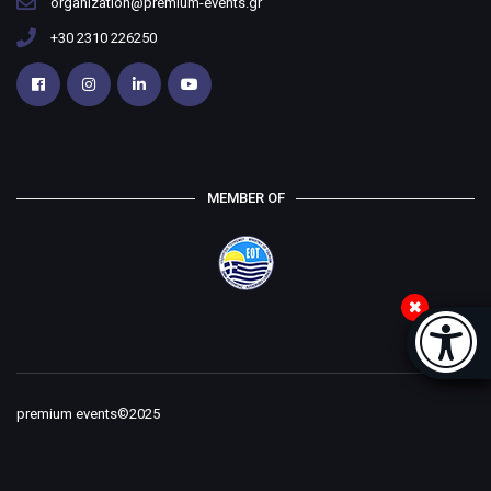
organization@premium-events.gr
+30 2310 226250
MEMBER OF
Accessi
[
premium events©2025