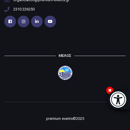
2310 226250
ΜΕΛΟΣ
Μπάρα
premium events©2025