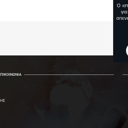
Ο ισ
γι
απεν
ΕΠΙΚΟΙΝΩΝΙΑ
ΚΗΣ