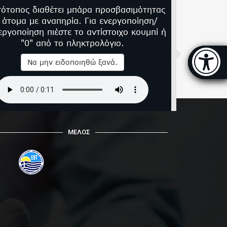
τότοπος διαθέτει μπάρα προσβασιμότητας
α άτομα με αναπηρία. Για ενεργοποίηση/
εργοποίηση πιέστε το αντίστοιχο κουμπί ή
"0" από το πληκτρολόγιο.
Μπάρα
Να μην ειδοποιηθώ ξανά.
ΜΕΛΟΣ