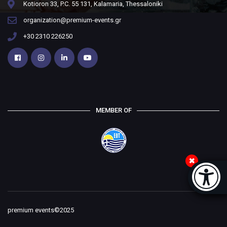
Kotioron 33, P.C. 55 131, Kalamaria, Thessaloniki
organization@premium-events.gr
+30 2310 226250
MEMBER OF
Accessi
[
premium events©2025