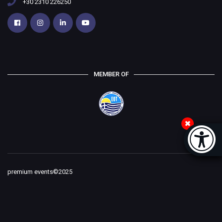
+30 2310 226250
MEMBER OF
Accessi
[
premium events©2025