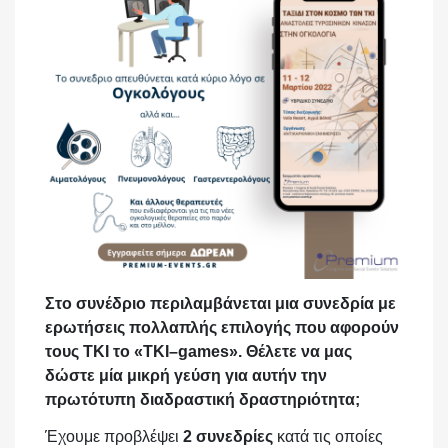
Στο
σ
υ
ν
έ
δρ
ι
ο
περ
ι
λ
α
μβ
ά
νετ
αι
μ
ια
σ
υ
νεδρ
ία
με
ερωτ
ή
σε
ι
ς
πολλ
α
πλ
ή
ς
επ
ι
λογ
ή
ς
πο
υ α
φορο
ύ
ν
το
υ
ς
ΤΚΙ
το «
ΤΚΙ
–
games
». Θέλετε να μας
δώστε μία μικρή γεύση για αυτήν την
πρωτότυπη διαδραστική δραστηριότητα;
Έχουμε προβλέψει
2 συνεδρίες
κατά τις οποίες