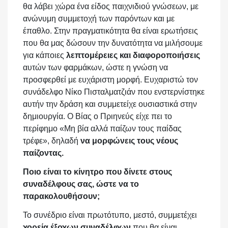
θα λάβει χώρα ένα είδος παιχνιδιού γνώσεων, με
ανώνυμη συμμετοχή των παρόντων και με
έπαθλο. Στην πραγματικότητα θα είναι ερωτήσεις
που θα μας δώσουν την δυνατότητα να μιλήσουμε
για κάποιες
λεπτομέρειες και διαφοροποιήσεις
αυτών των φαρμάκων, ώστε η γνώση να
προσφερθεί με ευχάριστη μορφή. Ευχαριστώ τον
συνάδελφο Νίκο Πισταλματζιάν που ενστερνίστηκε
αυτήν την δράση και συμμετείχε ουσιαστικά στην
δημιουργία. Ο Βίας ο Πριηνεύς είχε πει το
περίφημο «Μη βία αλλά παίζων τους παίδας
τρέφε», δηλαδή
να μορφώνεις τους νέους
παίζοντας.
Ποιο είναι το κίνητρο που δίνετε στους
συναδέλφους σας, ώστε να το
παρακολουθήσουν;
Το συνέδριο είναι πρωτότυπο, μεστό, συμμετέχει
χορεία έξοχων συναδέλφων
που θα είναι