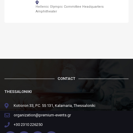
Hellenic Olympic Committee Headquarters
Amphitheater
CONTACT
THESSALONIKI
Kotioron 33, P.C. 55 131, Kalamaria, Thessaloniki
organization@premium-events.gr
+30 2310 226250