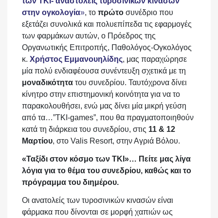
των ΤΚΙ- αναστολείς τυροσινικών κινασών
στην ογκολογία
»
, το
πρώτο
συνέδριο που
εξετάζει συνολικά και πολυεπίπεδα τις εφαρμογές
των φαρμάκων αυτών, ο Πρόεδρος της
Οργανωτικής Επιτροπής, Παθολόγος-Ογκολόγος
κ.
Χρήστος Εμμανουηλίδης
, μας παραχώρησε
μία πολύ ενδιαφέουσα συνέντευξη σχετικά με τη
μοναδικότητα
του συνεδρίου. Ταυτόχρονα δίνει
κίνητρο στην επιστημονική κοινότητα για να το
παρακολουθήσει, ενώ μας δίνει μία μικρή γεύση
από τα…”ΤΚΙ-games”, που θα πραγματοποιηθούν
κατά τη διάρκεια του συνεδρίου, στις
11 & 12
Μαρτίου
, στο Valis Resort, στην Αγριά Βόλου.
«Ταξίδι στον κόσμο των ΤΚΙ»… Πείτε μας λίγα
λόγια για το θέμα του συνεδρίου, καθώς και το
πρόγραμμα του διημέρου.
Οι ανατολείς των τυροσινικών κινασών είναι
φάρμακα που δίνονται σε μορφή χαπιών ως